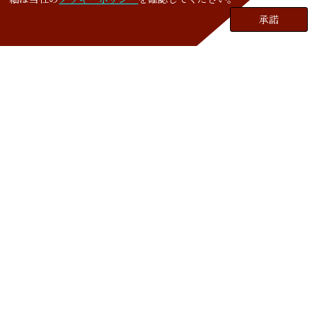
承諾
は事前に立案したEC事業戦略をクライアント様と確認し、
共有しながら進めてくことになります。
Cookies policy
一方で、
一般的なWEB制作会社やEC運用代行会社は「ク
ライアントからの指示」が指針
となります。クライアント側
から制作物に対する指示書を出し、その指示通りに作り上
げることが目的となります。従って、その指示がEC事業の
発展に対して正しい選択か否かは関係なく、あくまでも指示
を実行することにだけに価値を置いて仕事をしている状態
となります。
この様に、クライアント様の主観で自由に制作物を作りたい
場合は、ECコンサルティングファームへご依頼するのでは