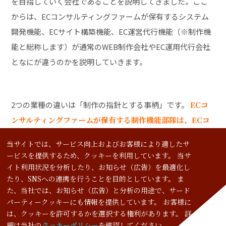
を目指していく会社であることを説明してきました。ここ
からは、ECコンサルティングファームが保有するシステム
開発機能、ECサイト構築機能、EC運営代行機能（※制作機
能と総称します）が通常のWEB制作会社やEC運用代行会社
となにが違うのかを説明していきます。
2つの業種の違いは「制作の指針とする事柄」です。
ECコ
ンサルティングファームが保有する制作機能部隊は、ECコ
ンサルタントが立案した「EC事業戦略」が指針
となり、こ
当サイトでは、サービス向上およびお客様により適したサ
の戦略に則り制作を進めます。従って、その制作物はEC事
ービスを提供するため、クッキーを利用しています。 当サ
業を持続的に成長させるために必要な要素をシャープに盛り
イト利用状況を分析したり、お知らせ（広告）を最適化し
たり、SNSへの連携を行うことを目的としています。 ま
込んだ内容となります。仮に、クライアント様の主観で制作
た、当社では、お知らせ（広告）と分析の用途で、サード
物の内容を大幅に変更するようなことがあれば、それは、
パーティークッキーにも情報を提供しています。 お客様に
EC事業戦略から大幅に外れることを意味します。実行フェ
は、クッキーを許可するかを選択する権利があります。 詳
細は当社の
クッキーポリシー
を確認してください。
ーズは非常に重要なため、ECサイト制作やEC運用に関して