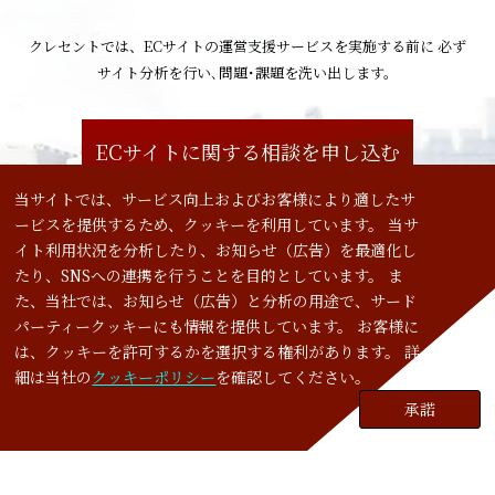
クレセントでは、ECサイトの運営支援サービスを実施する前に
必ず
サイト分析を行い､問題･課題を洗い出します。
ECサイトに関する相談を申し込む
当サイトでは、サービス向上およびお客様により適したサ
ービスを提供するため、クッキーを利用しています。 当サ
イト利用状況を分析したり、お知らせ（広告）を最適化し
たり、SNSへの連携を行うことを目的としています。 ま
会社案内
た、当社では、お知らせ（広告）と分析の用途で、サード
パーティークッキーにも情報を提供しています。 お客様に
サービス
は、クッキーを許可するかを選択する権利があります。 詳
細は当社の
クッキーポリシー
を確認してください。
実績
承諾
リクルート
Cookies policy