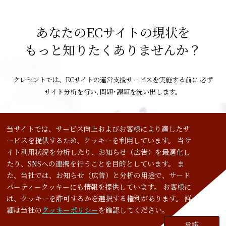
あなたのECサイトの現状を
もっと知りたくありませんか？
クレセントでは、ECサイトの運営支援サービスを実施する前に
必ず
サイト分析を行い､問題･課題を洗い出します。
ECサイトに関する相談を申し込む
当サイトでは、サービス向上およびお客様により適したサ
ービスを提供するため、クッキーを利用しています。 当サ
イト利用状況を分析したり、お知らせ（広告）を最適化し
たり、SNSへの連携を行うことを目的としています。 ま
た、当社では、お知らせ（広告）と分析の用途で、サード
会社案内
パーティークッキーにも情報を提供しています。 お客様に
は、クッキーを許可するかを選択する権利があります。 詳
細は当社の
クッキーポリシー
を確認してください。
サービス
承諾