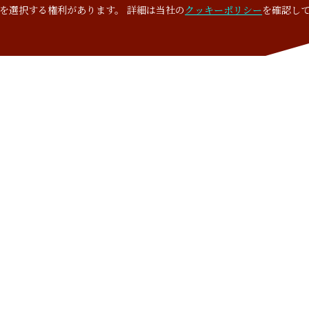
を選択する権利があります。 詳細は当社の
クッキーポリシー
を確認し
あなたのECサイトの現状を
もっと知りたくありませんか
クレセントでは、ECサイトの運営支援サービスを実施する前に
必ずサイト分析を行い､問題･課題を洗い出します。
ECサイトに関する相談を申し込む