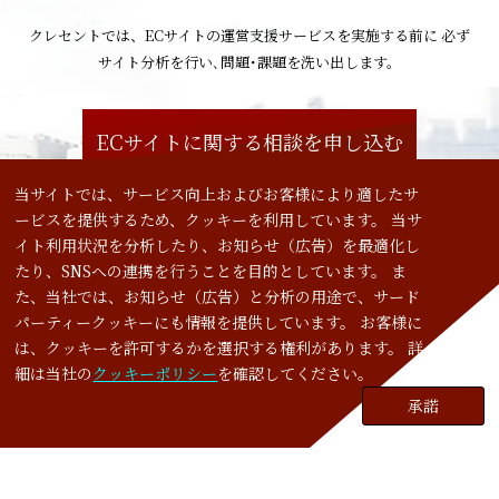
クレセントでは、ECサイトの運営支援サービスを実施する前に
必ず
サイト分析を行い､問題･課題を洗い出します。
ECサイトに関する相談を申し込む
当サイトでは、サービス向上およびお客様により適したサ
ービスを提供するため、クッキーを利用しています。 当サ
イト利用状況を分析したり、お知らせ（広告）を最適化し
会社案内
たり、SNSへの連携を行うことを目的としています。 ま
た、当社では、お知らせ（広告）と分析の用途で、サード
パーティークッキーにも情報を提供しています。 お客様に
サービス
は、クッキーを許可するかを選択する権利があります。 詳
細は当社の
クッキーポリシー
を確認してください。
実績
承諾
リクルート
Cookies policy
ブログ