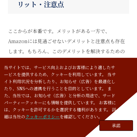
リット・注意点
ここからが本番です。メリットがある一方で、
Amazonには見過ごせないデメリットと注意点も存在
します。もちろん、このデメリットを解決するための
方法やノウハウをCrescentでは持ち合わせております
当サイトでは、サービス向上およびお客様により適したサ
し、ご契約いただいた企業様へは共有をさせて頂いて
ービスを提供するため、クッキーを利用しています。 当サ
おります。そのようなCrescentの経験から、支援現場
イト利用状況を分析したり、お知らせ（広告）を最適化し
たり、SNSへの連携を行うことを目的としています。 ま
で実際に確認されたリアルな課題をお伝えします。
た、当社では、お知らせ（広告）と分析の用途で、サード
パーティークッキーにも情報を提供しています。 お客様に
は、クッキーを許可するかを選択する権利があります。 詳
細は当社の
クッキーポリシー
を確認してください。
①手数料・広告費による利益圧迫
承諾