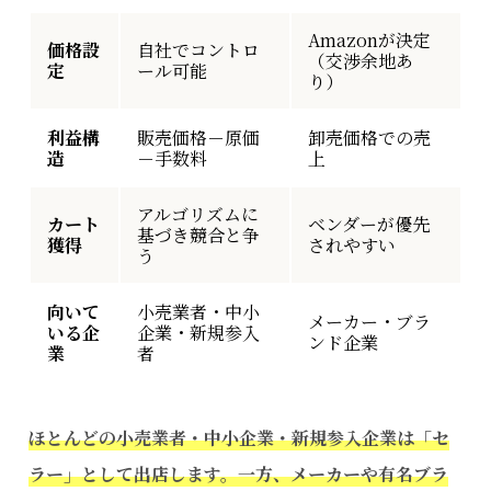
Amazonが決定
価格設
自社でコントロ
（交渉余地あ
定
ール可能
り）
利益構
販売価格－原価
卸売価格での売
造
－手数料
上
アルゴリズムに
カート
ベンダーが優先
基づき競合と争
獲得
されやすい
う
向いて
小売業者・中小
メーカー・ブラ
いる企
企業・新規参入
ンド企業
業
者
ほとんどの小売業者・中小企業・新規参入企業は「セ
ラー」として出店します。一方、メーカーや有名ブラ