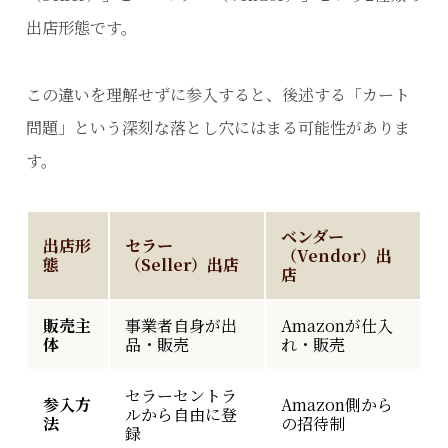
出店形態です。
この違いを理解せずに参入すると、後述する「カート
問題」という深刻な落とし穴にはまる可能性がありま
す。
ベンダー
出店形
セラー
（Vendor）出
態
（Seller）出店
店
販売主
事業者自身が出
Amazonが仕入
体
品・販売
れ・販売
セラーセントラ
参入方
Amazon側から
ルから自由に登
法
の招待制
録